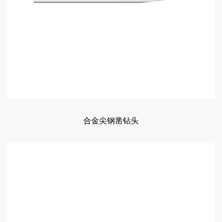
合金尖钢凿钻头