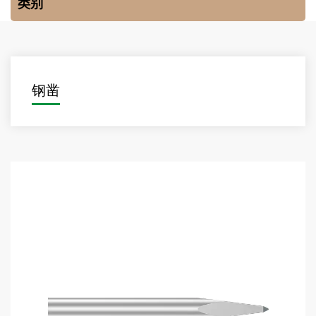
类别
钢凿